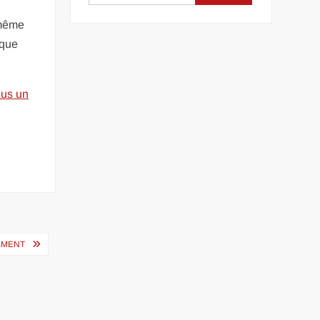
 même
sque
ous un
CEMENT