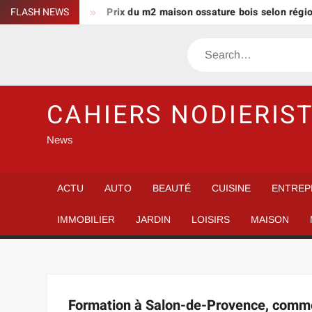
Skip
nnes annonces
FLASH NEWS
Prix du m2 maison ossature bois selon région e
to
content
Search
CAHIERS NODIERIS
News
ACTU
AUTO
BEAUTÉ
CUISINE
ENTREP
IMMOBILIER
JARDIN
LOISIRS
MAISON
Formation à Salon-de-Provence, comment