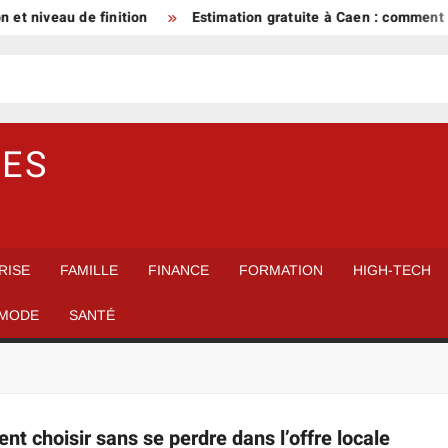
t niveau de finition
Estimation gratuite à Caen : comment un 
TES
RISE
FAMILLE
FINANCE
FORMATION
HIGH-TECH
MODE
SANTÉ
 choisir sans se perdre dans l’offre locale